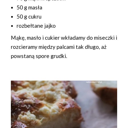
50 g masła
50 g cukru
rozbełtane jajko
Mąkę, masło i cukier wkładamy do miseczki i
rozcieramy między palcami tak długo, aż
powstaną spore grudki.