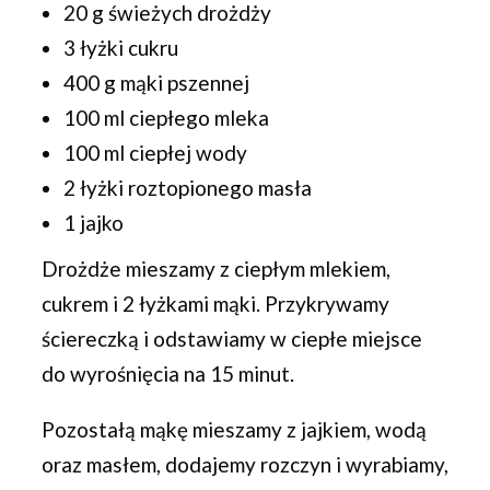
20 g świeżych drożdży
3 łyżki cukru
400 g mąki pszennej
100 ml ciepłego mleka
100 ml ciepłej wody
2 łyżki roztopionego masła
1 jajko
Drożdże mieszamy z ciepłym mlekiem,
cukrem i 2 łyżkami mąki. Przykrywamy
ściereczką i odstawiamy w ciepłe miejsce
do wyrośnięcia na 15 minut.
Pozostałą mąkę mieszamy z jajkiem, wodą
oraz masłem, dodajemy rozczyn i wyrabiamy,