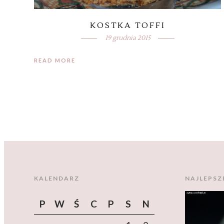
KOSTKA TOFFI
19 grudnia 2015
READ MORE
KALENDARZ
NAJLEPSZ
P
W
Ś
C
P
S
N