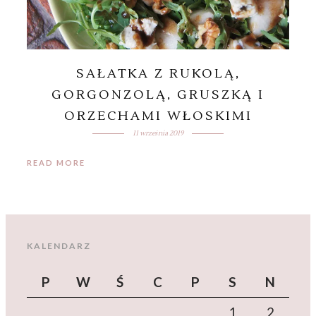
SAŁATKA Z RUKOLĄ,
GORGONZOLĄ, GRUSZKĄ I
ORZECHAMI WŁOSKIMI
11 września 2019
READ MORE
KALENDARZ
P
W
Ś
C
P
S
N
1
2