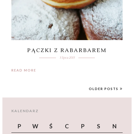
PĄCZKI Z RABARBAREM
3 lipca 2015
READ MORE
OLDER POSTS
KALENDARZ
P
W
Ś
C
P
S
N