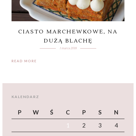
CIASTO MARCHEWKOWE, NA
DUŻĄ BLACHĘ
1 marca 2018
READ MORE
KALENDARZ
P
W
Ś
C
P
S
N
1
2
3
4