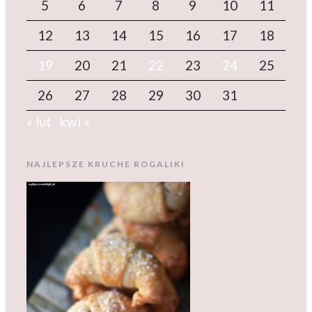
5
6
7
8
9
10
11
12
13
14
15
16
17
18
19
20
21
22
23
24
25
26
27
28
29
30
31
« lut
kwi »
NAJLEPSZE KRUCHE ROGALIKI