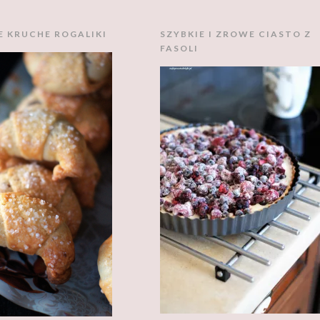
E KRUCHE ROGALIKI
SZYBKIE I ZROWE CIASTO Z
FASOLI