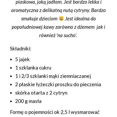
piaskowa, jaką jadłam. Jest bardzo lekka i
aromatyczna z delikatną nutą cytryny. Bardzo
smakuje dzieciom
Jest idealna do
popołudniowej kawy zarówno z dżemem jak i
również 'na sucho’.
Składniki:
5 jajek
1 szklanka cukru
1 i 2/3 szklanki mąki ziemniaczanej
2 płaskie łyżeczki proszku do pieczenia
skórka otarta z 2 cytryn
200 g masła
Formę o pojemności ok 2,5 l wysmarować