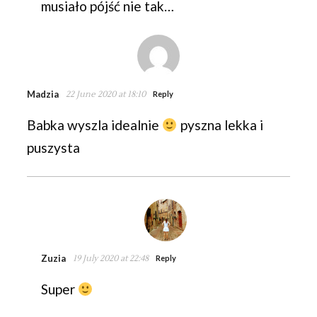
musiało pójść nie tak…
Madzia
22 June 2020 at 18:10
Reply
Babka wyszla idealnie
pyszna lekka i
puszysta
Zuzia
19 July 2020 at 22:48
Reply
Super