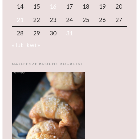
14
15
16
17
18
19
20
21
22
23
24
25
26
27
28
29
30
31
« lut
kwi »
NAJLEPSZE KRUCHE ROGALIKI