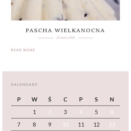
PASCHA WIELKANOCNA
16 marca 2016
READ MORE
KALENDARZ
P
W
Ś
C
P
S
N
1
2
3
4
5
6
7
8
9
10
11
12
13