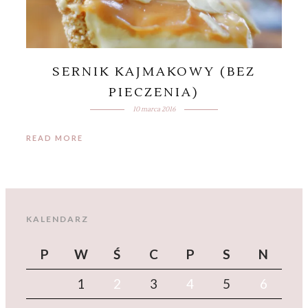
SERNIK KAJMAKOWY (BEZ
PIECZENIA)
10 marca 2016
READ MORE
KALENDARZ
P
W
Ś
C
P
S
N
1
2
3
4
5
6