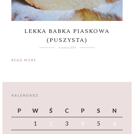
LEKKA BABKA PIASKOWA
(PUSZYSTA)
6 marca 2016
READ MORE
KALENDARZ
P
W
Ś
C
P
S
N
1
2
3
4
5
6