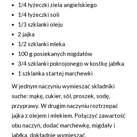
1/4 łyżeczki ziela angielskiego
1/4 łyżeczki soli
1/3 szklanki oleju
2 jajka
1/2 szklanki mleka
100 g posiekanych migdałów
3/4 szklanki pokrojonego w kostkę jabłka
1 szklanka startej marchewki
W jednym naczyniu wymieszać składniki
suche: mąkę, cukier, sól, proszek, sodę,
przyprawy. W drugim naczyniu roztrzepać
jajka z olejem i mlekiem. Połączyć zawartość
obu naczyń, dodać marchewkę, migdały i
jabłka, dokładnie wymieszać.