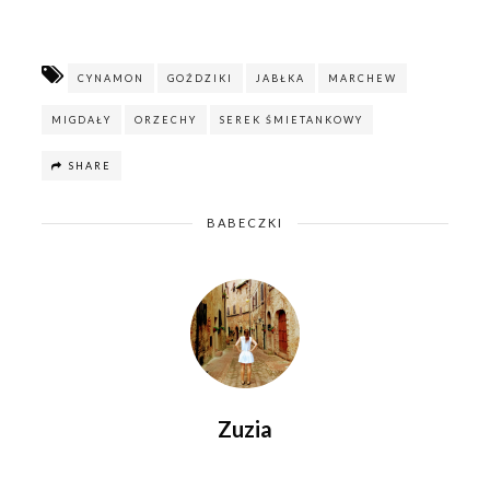
w
e
w
w
i
w
n
i
d
n
o
d
CYNAMON
GOŹDZIKI
JABŁKA
MARCHEW
w
o
)
w
)
MIGDAŁY
ORZECHY
SEREK ŚMIETANKOWY
SHARE
BABECZKI
Zuzia