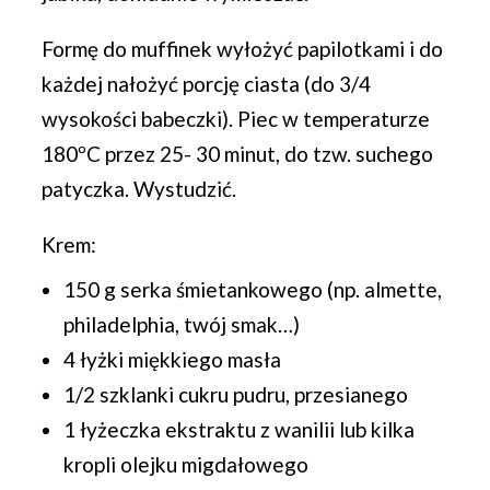
Formę do muffinek wyłożyć papilotkami i do
każdej nałożyć porcję ciasta (do 3/4
wysokości babeczki). Piec w temperaturze
180ºC przez 25- 30 minut, do tzw. suchego
patyczka. Wystudzić.
Krem:
150 g serka śmietankowego (np. almette,
philadelphia, twój smak…)
4 łyżki miękkiego masła
1/2 szklanki cukru pudru, przesianego
1 łyżeczka ekstraktu z wanilii lub kilka
kropli olejku migdałowego