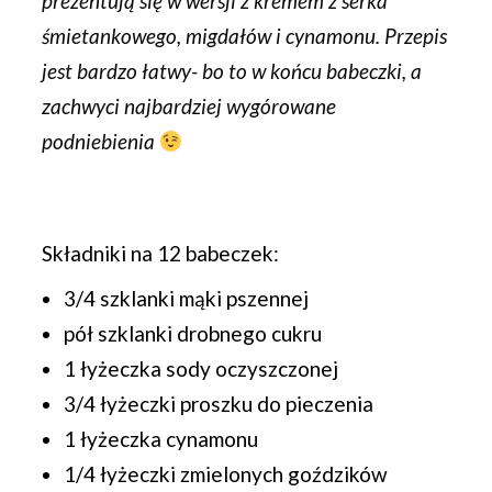
prezentują się w wersji z kremem z serka
śmietankowego, migdałów i cynamonu. Przepis
jest bardzo łatwy- bo to w końcu babeczki, a
zachwyci najbardziej wygórowane
podniebienia
Składniki na 12 babeczek:
3/4 szklanki mąki pszennej
pół szklanki drobnego cukru
1 łyżeczka sody oczyszczonej
3/4 łyżeczki proszku do pieczenia
1 łyżeczka cynamonu
1/4 łyżeczki zmielonych goździków