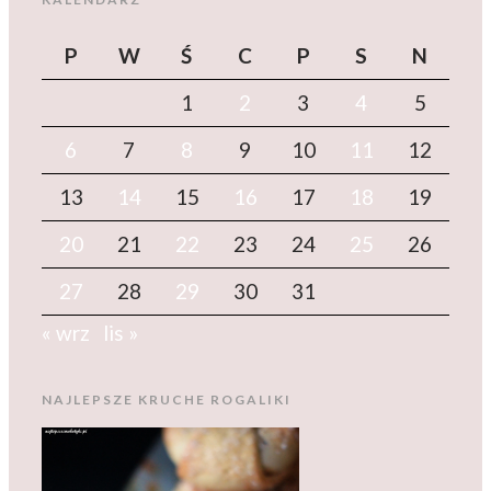
P
W
Ś
C
P
S
N
1
2
3
4
5
6
7
8
9
10
11
12
13
14
15
16
17
18
19
20
21
22
23
24
25
26
27
28
29
30
31
« wrz
lis »
NAJLEPSZE KRUCHE ROGALIKI