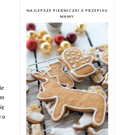
NAJLEPSZE PIERNICZKI Z PRZEPISU
MAMY
ie
em
ię
e o