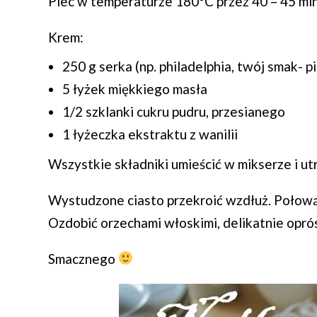
Piec w temperaturze 180ºC przez 40 – 45 min
Krem:
250 g serka (np. philadelphia, twój smak- pi
5 łyżek miękkiego masła
1/2 szklanki cukru pudru, przesianego
1 łyżeczka ekstraktu z wanilii
Wszystkie składniki umieścić w mikserze i ut
Wystudzone ciasto przekroić wzdłuż. Połową
Ozdobić orzechami włoskimi, delikatnie opr
Smacznego