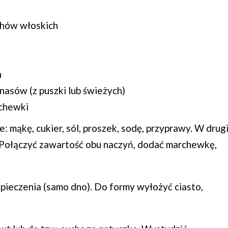
chów włoskich
h
nasów (z puszki lub świeżych)
rchewki
 mąkę, cukier, sól, proszek, sodę, przyprawy. W drug
m. Połączyć zawartość obu naczyń, dodać marchewkę,
pieczenia (samo dno). Do formy wyłożyć ciasto,