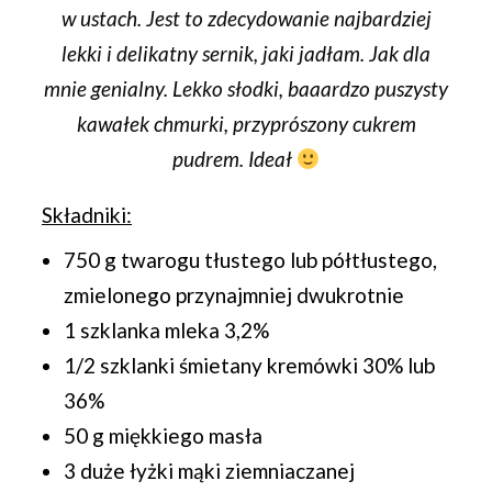
w ustach. Jest to zdecydowanie najbardziej
lekki i delikatny sernik, jaki jadłam. Jak dla
mnie genialny. Lekko słodki, baaardzo puszysty
kawałek chmurki, przyprószony cukrem
pudrem. Ideał
Składniki:
750 g twarogu tłustego lub półtłustego,
zmielonego przynajmniej dwukrotnie
1 szklanka mleka 3,2%
1/2 szklanki śmietany kremówki 30% lub
36%
50 g miękkiego masła
3 duże łyżki mąki ziemniaczanej