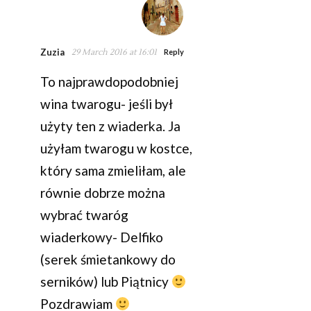
Zuzia
29 March 2016 at 16:01
Reply
To najprawdopodobniej
wina twarogu- jeśli był
użyty ten z wiaderka. Ja
użyłam twarogu w kostce,
który sama zmieliłam, ale
równie dobrze można
wybrać twaróg
wiaderkowy- Delfiko
(serek śmietankowy do
serników) lub Piątnicy
Pozdrawiam