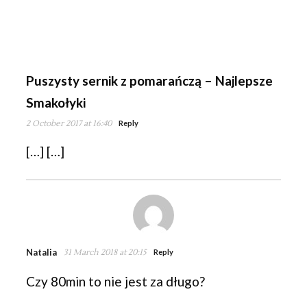
Puszysty sernik z pomarańczą – Najlepsze
Smakołyki
2 October 2017 at 16:40
Reply
[…] […]
Natalia
31 March 2018 at 20:15
Reply
Czy 80min to nie jest za długo?