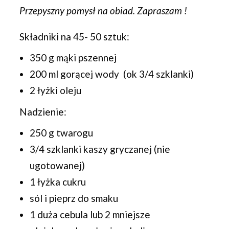
Przepyszny pomysł na obiad. Zapraszam !
Składniki na 45- 50 sztuk:
350 g mąki pszennej
200 ml gorącej wody (ok 3/4 szklanki)
2 łyżki oleju
Nadzienie:
250 g twarogu
3/4 szklanki kaszy gryczanej (nie
ugotowanej)
1 łyżka cukru
sól i pieprz do smaku
1 duża cebula lub 2 mniejsze