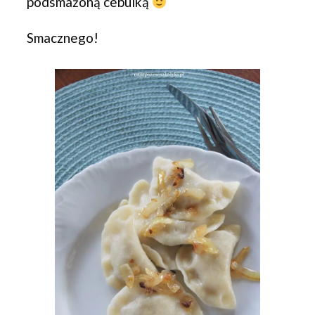
podsmażoną cebulką
Smacznego!