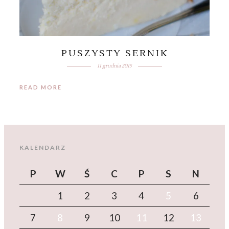
PUSZYSTY SERNIK
11 grudnia 2015
READ MORE
KALENDARZ
P
W
Ś
C
P
S
N
1
2
3
4
5
6
7
8
9
10
11
12
13