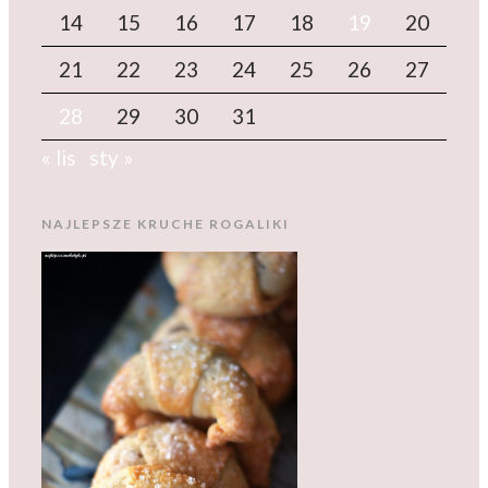
14
15
16
17
18
19
20
21
22
23
24
25
26
27
28
29
30
31
« lis
sty »
NAJLEPSZE KRUCHE ROGALIKI