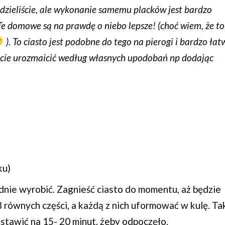
wiedzieliście, ale wykonanie samemu placków jest bardzo
 Te domowe są na prawdę o niebo lepsze! (choć wiem, że to
). To ciasto jest podobne do tego na pierogi i bardzo łat
ecie urozmaicić według własnych upodobań np dodając
ku)
dnie wyrobić. Zagnieść ciasto do momentu, aż będzie
8 równych części, a każdą z nich uformować w kulę. Ta
stawić na 15- 20 minut, żeby odpoczęło.