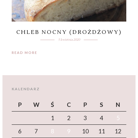
CHLEB NOCNY (DROŻDŻOWY)
5 kwietnia 2020
READ MORE
KALENDARZ
P
W
Ś
C
P
S
N
1
2
3
4
5
6
7
8
9
10
11
12