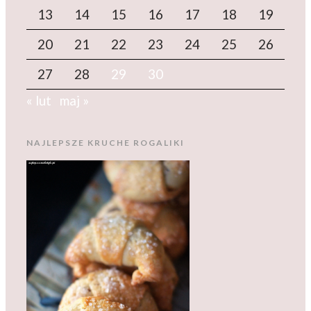
13
14
15
16
17
18
19
20
21
22
23
24
25
26
27
28
29
30
« lut
maj »
NAJLEPSZE KRUCHE ROGALIKI