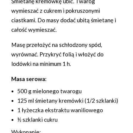
Śmietanę kremówkę ubić. Twaróg
wymieszać z cukrem i pokruszonymi
ciastkami. Do masy dodać ubitą śmietanę i
całość wymieszać.
Masę przełożyć na schłodzony spód,
wyrównać. Przykryć folią i włożyć do
lodówki na minimum 1 h.
Masa serowa:
500 g mielonego twarogu
125 ml śmietany kremówki (1/2 szklanki)
1 łyżeczka ekstraktu waniliowego
½ szklanki cukru
Wykonanie: