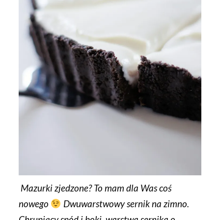
Mazurki zjedzone? To mam dla Was coś
nowego
Dwuwarstwowy sernik na zimno.
Chrupiący spód i boki, warstwa sernika o