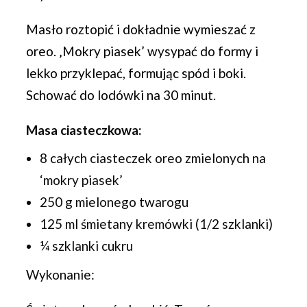
Masło roztopić i dokładnie wymieszać z
oreo. ‚Mokry piasek’ wysypać do formy i
lekko przyklepać, formując spód i boki.
Schować do lodówki na 30 minut.
Masa ciasteczkowa:
8 całych ciasteczek oreo zmielonych na
‘mokry piasek’
250 g mielonego twarogu
125 ml śmietany kremówki (1/2 szklanki)
¼ szklanki cukru
Wykonanie: