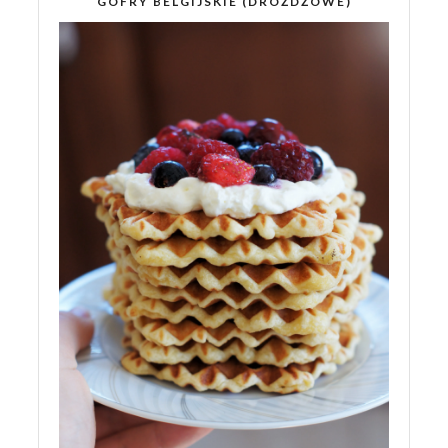
GOFRY BELGIJSKIE (DROŻDŻOWE)