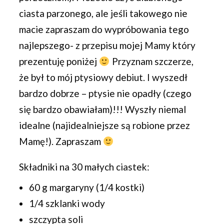
ciasta parzonego, ale jeśli takowego nie
macie zapraszam do wypróbowania tego
najlepszego- z przepisu mojej Mamy który
prezentuję poniżej
Przyznam szczerze,
że był to mój ptysiowy debiut. I wyszedł
bardzo dobrze – ptysie nie opadły (czego
się bardzo obawiałam)!!! Wyszły niemal
idealne (najidealniejsze są robione przez
Mamę!). Zapraszam
Składniki na 30 małych ciastek:
60 g margaryny (1/4 kostki)
1/4 szklanki wody
szczypta soli