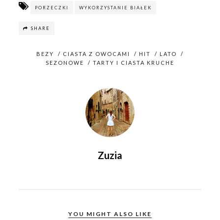
o
d
PORZECZKI
WYKORZYSTANIE BIAŁEK
w
o
)
w
)
SHARE
BEZY
/
CIASTA Z OWOCAMI
/
HIT
/
LATO
/
SEZONOWE
/
TARTY I CIASTA KRUCHE
Zuzia
YOU MIGHT ALSO LIKE