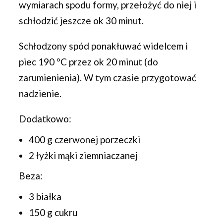
wymiarach spodu formy, przełożyć do niej i
schłodzić jeszcze ok 30 minut.
Schłodzony spód ponakłuwać widelcem i
piec 190 ºC przez ok 20 minut (do
zarumienienia). W tym czasie przygotować
nadzienie.
Dodatkowo:
400 g czerwonej porzeczki
2 łyżki mąki ziemniaczanej
Beza:
3 białka
150 g cukru