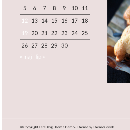
5
6
7
8
9
10
11
12
13
14
15
16
17
18
19
20
21
22
23
24
25
26
27
28
29
30
« maj
lip »
© Copyright LetsBlog Theme Demo - Theme by ThemeGoods