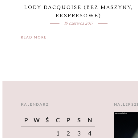
LODY DACQUOISE (BEZ MASZYNY,
EKSPRESOWE)
19 czerwca 2017
READ MORE
KALENDARZ
NAJLEPSZ
P
W
Ś
C
P
S
N
1
2
3
4