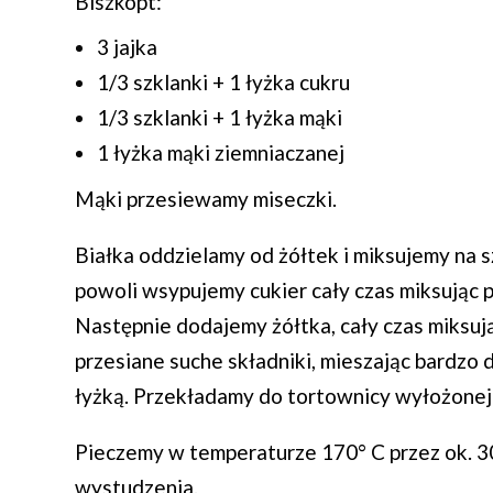
Biszkopt:
3 jajka
1/3 szklanki + 1 łyżka cukru
1/3 szklanki + 1 łyżka mąki
1 łyżka mąki ziemniaczanej
Mąki przesiewamy miseczki.
Białka oddzielamy od żółtek i miksujemy na s
powoli wsypujemy cukier cały czas miksując prz
Następnie dodajemy żółtka, cały czas miksują
przesiane suche składniki, mieszając bardzo 
łyżką. Przekładamy do tortownicy wyłożonej 
Pieczemy w temperaturze 170° C przez ok. 3
wystudzenia.