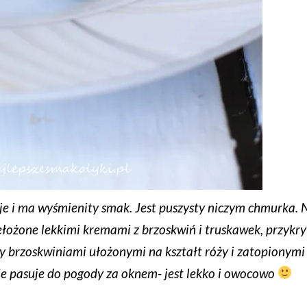
uje i ma wyśmienity smak. Jest puszysty niczym chmurka. 
zełożone lekkimi kremami z brzoskwiń i truskawek, przykry
brzoskwiniami ułożonymi na kształt róży i zatopionymi
nie pasuje do pogody za oknem- jest lekko i owocowo