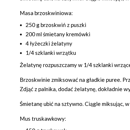
Masa brzoskwiniowa:
250 g brzoskwiń z puszki
200 ml śmietany kremówki
4 łyżeczki żelatyny
1/4 szklanki wrzątku
Żelatynę rozpuszczamy w 1/4 szklanki wrząc
Brzoskwinie zmiksować na gładkie puree. Prz
Zdjąć z palnika, dodać żelatynę, dokładnie 
Śmietanę ubić na sztywno. Ciągle miksując, 
Mus truskawkowy: