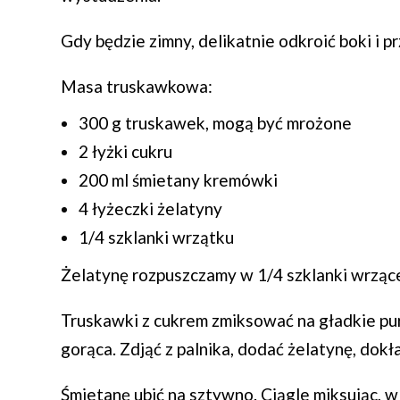
Gdy będzie zimny, delikatnie odkroić boki i pr
Masa truskawkowa:
300 g truskawek, mogą być mrożone
2 łyżki cukru
200 ml śmietany kremówki
4 łyżeczki żelatyny
1/4 szklanki wrzątku
Żelatynę rozpuszczamy w 1/4 szklanki wrząc
Truskawki z cukrem zmiksować na gładkie pur
gorąca. Zdjąć z palnika, dodać żelatynę, dok
Śmietanę ubić na sztywno. Ciągle miksując, 