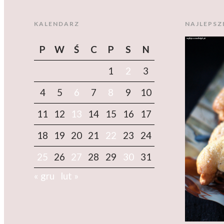
KALENDARZ
NAJLEPSZ
P
W
Ś
C
P
S
N
1
2
3
4
5
6
7
8
9
10
11
12
13
14
15
16
17
18
19
20
21
22
23
24
25
26
27
28
29
30
31
« gru
lut »