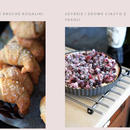
E KRUCHE ROGALIKI
SZYBKIE I ZROWE CIASTO Z
FASOLI