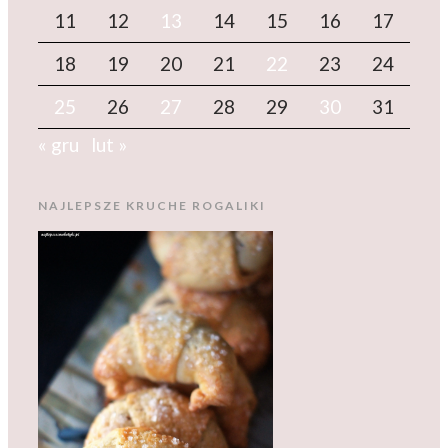
11
12
13
14
15
16
17
18
19
20
21
22
23
24
25
26
27
28
29
30
31
« gru
lut »
NAJLEPSZE KRUCHE ROGALIKI