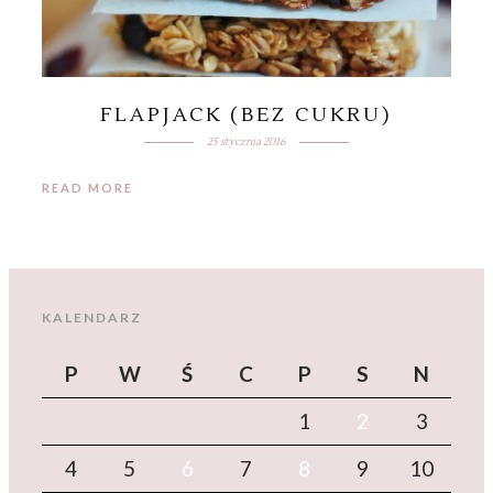
FLAPJACK (BEZ CUKRU)
25 stycznia 2016
READ MORE
KALENDARZ
P
W
Ś
C
P
S
N
1
2
3
4
5
6
7
8
9
10