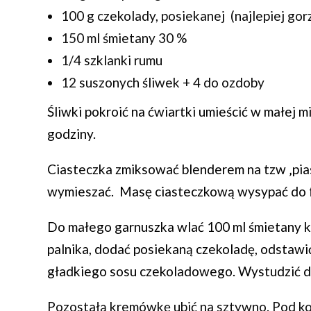
100 g czekolady, posiekanej (najlepiej gorz
150 ml śmietany 30 %
1/4 szklanki rumu
12 suszonych śliwek + 4 do ozdoby
Śliwki pokroić na ćwiartki umieścić w małej 
godziny.
Ciasteczka zmiksować blenderem na tzw ‚pia
wymieszać. Masę ciasteczkową wysypać do fo
Do małego garnuszka wlać 100 ml śmietany k
palnika, dodać posiekaną czekoladę, odstawi
gładkiego sosu czekoladowego. Wystudzić d
Pozostałą kremówkę ubić na sztywno. Pod ko