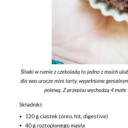
Śliwki w rumie z czekoladą to jedno z moich ulu
dla was urocze mini tarty, wypełnione genialn
polewą. Z przepisu wychodzą 4 małe t
Składniki:
120 g ciastek (oreo, hit, digestive)
40 g roztopionego masła