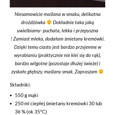
Niesamowicie maślana w smaku, delikatna
drożdżówka
Dokładnie taka jaką
uwielbiamy- puchata, lekka i przepyszna
!
Zamiast mleka, dodałam śmietany kremówki.
Dzięki temu ciasto jest bardzo przyjemne w
wyrabianiu (praktycznie nie klei się do rąk),
bardzo wilgotne (pozostaje dłużej świeże) i
zyskało głębszy, maślany smak. Zapraszam
Składniki:
550 g mąki
250 ml ciepłej śmietany kremówki 30 lub
36 % (ok 35°C)