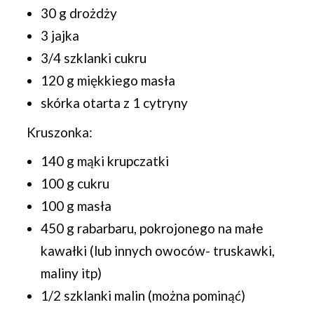
30 g drożdży
3 jajka
3/4 szklanki cukru
120 g miękkiego masła
skórka otarta z 1 cytryny
Kruszonka:
140 g mąki krupczatki
100 g cukru
100 g masła
450 g rabarbaru, pokrojonego na małe
kawałki (lub innych owoców- truskawki,
maliny itp)
1/2 szklanki malin (można pominąć)