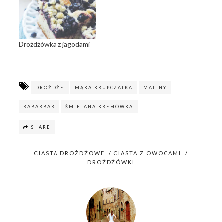
p
O
e
p
n
e
s
n
i
s
n
i
n
n
Drożdżówka z jagodami
e
n
w
e
w
w
i
w
n
i
d
n
o
d
DROŻDŻE
MĄKA KRUPCZATKA
MALINY
w
o
)
w
)
RABARBAR
ŚMIETANA KREMÓWKA
SHARE
CIASTA DROŻDŻOWE
/
CIASTA Z OWOCAMI
/
DROŻDŻÓWKI