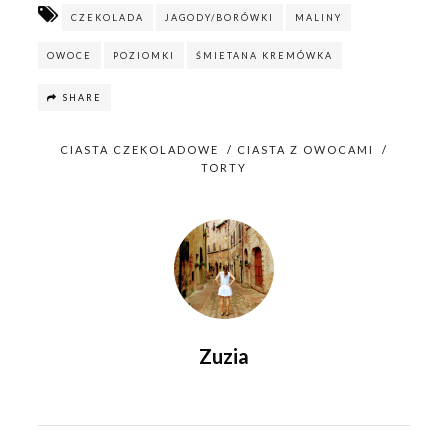
w
o
)
w
CZEKOLADA
JAGODY/BORÓWKI
MALINY
)
OWOCE
POZIOMKI
ŚMIETANA KREMÓWKA
SHARE
CIASTA CZEKOLADOWE
/
CIASTA Z OWOCAMI
/
TORTY
Zuzia