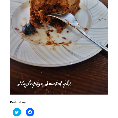
Podziel się:
C
C
l
l