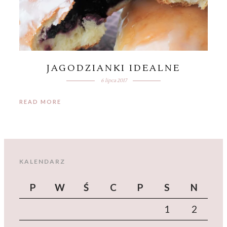
JAGODZIANKI IDEALNE
6 lipca 2017
READ MORE
KALENDARZ
P
W
Ś
C
P
S
N
1
2