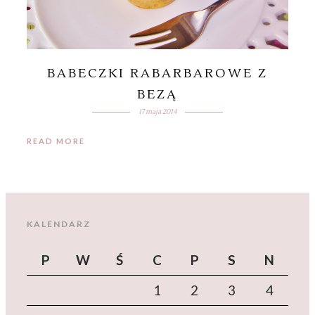
BABECZKI RABARBAROWE Z
BEZĄ
17 maja 2014
READ MORE
KALENDARZ
P
W
Ś
C
P
S
N
1
2
3
4