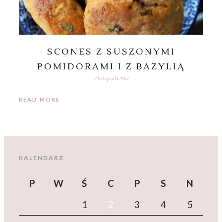
SCONES Z SUSZONYMI
POMIDORAMI I Z BAZYLIĄ
2 listopada 2017
READ MORE
KALENDARZ
P
W
Ś
C
P
S
N
1
2
3
4
5