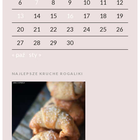
6
7
8
9
10
11
12
13
14
15
16
17
18
19
20
21
22
23
24
25
26
27
28
29
30
« paź
sty »
NAJLEPSZE KRUCHE ROGALIKI