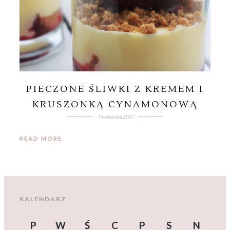
PIECZONE ŚLIWKI Z KREMEM I
KRUSZONKĄ CYNAMONOWĄ
7 września 2017
READ MORE
KALENDARZ
P
W
Ś
C
P
S
N