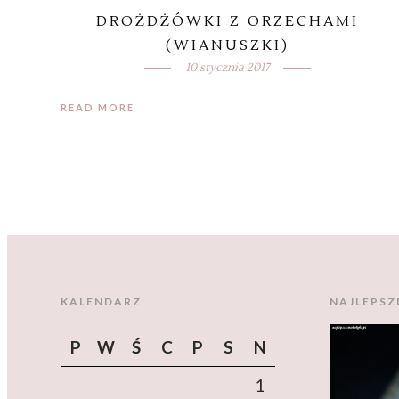
DROŻDŻÓWKI Z ORZECHAMI
(WIANUSZKI)
10 stycznia 2017
READ MORE
KALENDARZ
NAJLEPSZ
P
W
Ś
C
P
S
N
1