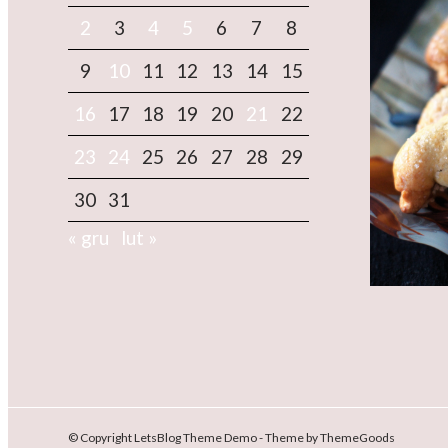
2
3
4
5
6
7
8
9
10
11
12
13
14
15
16
17
18
19
20
21
22
23
24
25
26
27
28
29
30
31
« gru
lut »
© Copyright LetsBlog Theme Demo - Theme by ThemeGoods