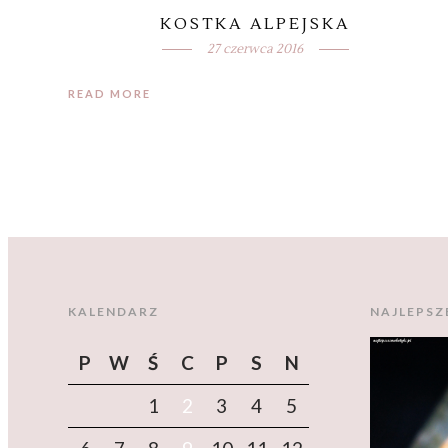
KOSTKA ALPEJSKA
27 czerwca 2016
READ MORE
KALENDARZ
NAJLEPSZ
P
W
Ś
C
P
S
N
1
2
3
4
5