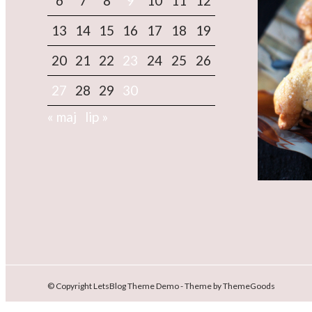
6
7
8
9
10
11
12
13
14
15
16
17
18
19
20
21
22
23
24
25
26
27
28
29
30
« maj
lip »
© Copyright LetsBlog Theme Demo - Theme by ThemeGoods