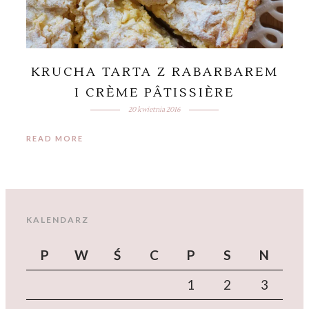
KRUCHA TARTA Z RABARBAREM
I CRÈME PÂTISSIÈRE
20 kwietnia 2016
READ MORE
KALENDARZ
P
W
Ś
C
P
S
N
1
2
3