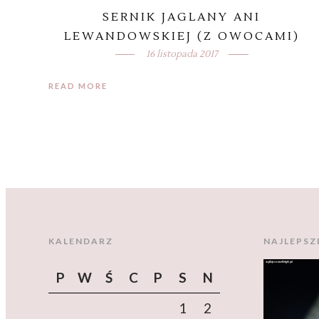
SERNIK JAGLANY ANI
LEWANDOWSKIEJ (Z OWOCAMI)
16 listopada 2017
READ MORE
KALENDARZ
NAJLEPSZ
P
W
Ś
C
P
S
N
1
2