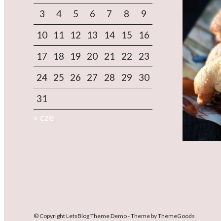
3
4
5
6
7
8
9
10
11
12
13
14
15
16
17
18
19
20
21
22
23
24
25
26
27
28
29
30
31
« cze
© Copyright LetsBlog Theme Demo - Theme by ThemeGoods