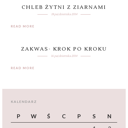
CHLEB ŻYTNI Z ZIARNAMI
18 października 2014
READ MORE
ZAKWAS- KROK PO KROKU
16 października 2014
READ MORE
KALENDARZ
P
W
Ś
C
P
S
N