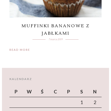
MUFFINKI BANANOWE Z
JABŁKAMI
7 marca 2019
READ MORE
KALENDARZ
P
W
Ś
C
P
S
N
1
2